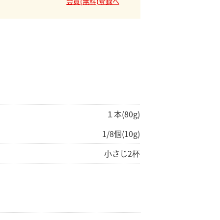
会員(無料)登録へ
１本(80g)
1/8個(10g)
小さじ2杯