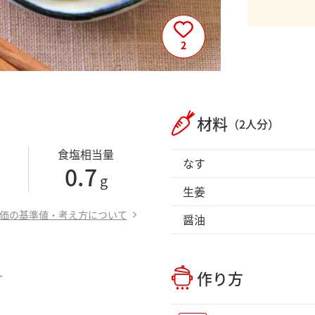
2
材料
（2人分）
食塩相当量
なす
0.7
g
生姜
価の基準値・考え方について
醤油
作り方