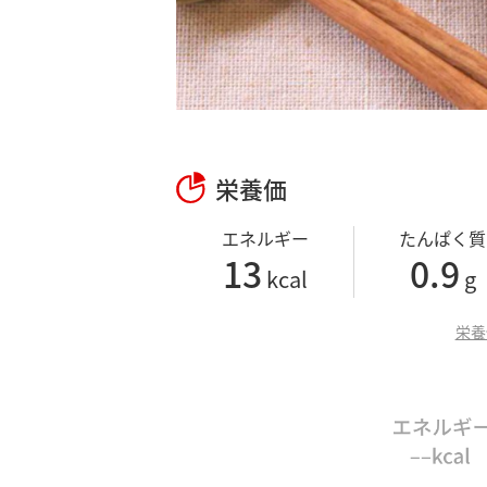
栄養価
エネルギー
たんぱく質
13
0.9
kcal
g
栄養