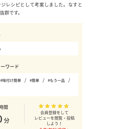
ンジレシピとして考案しました。なすと
抜群です。
み
い
キーワード
#味付け簡単
#簡単
#もう一品
時間
会員登録をして
0
レビューを閲覧・投稿
分
しよう！