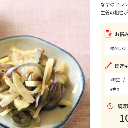
なすのアレ
生姜の相性が
お悩
味がしな
関連
#時短
#香り
調理
1