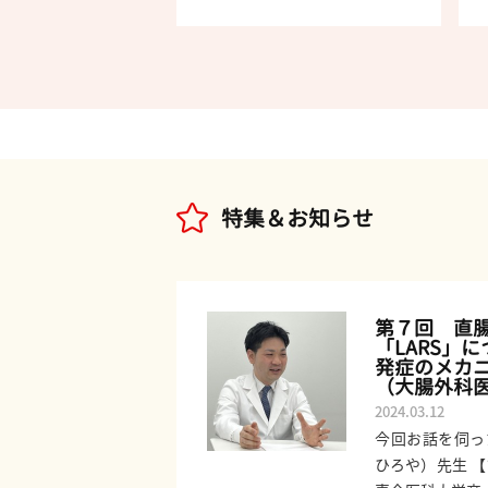
特集＆お知らせ
第７回 直
「LARS」
発症のメカ
（大腸外科
2024.03.12
今回お話を伺っ
ひろや）先生 【