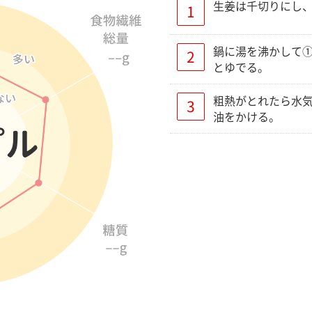
生姜は千切りにし
鍋に湯を沸かして
とゆでる。
粗熱がとれたら水
油をかける。