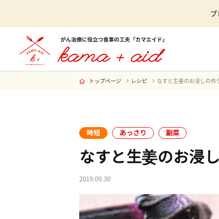
プ
トップページ
レシピ
なすと生姜のお浸しの作
時短
あっさり
副菜
なすと生姜のお浸
2019.09.30