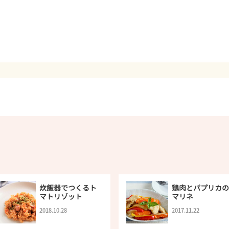
炊飯器でつくるト
鶏肉とパプリカの
マトリゾット
マリネ
2018.10.28
2017.11.22