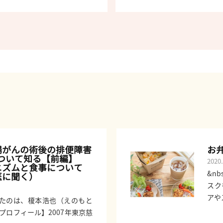
腸がんの術後の排便障害
お
について知る【前編】
2020.
ニズムと食事について
&n
医に聞く）
スク
アや
たのは、榎本浩也（えのもと
プロフィール】2007年東京慈