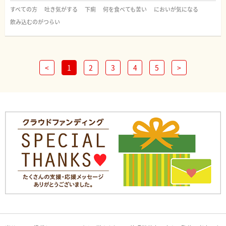
すべての方
吐き気がする
下痢
何を食べても苦い
においが気になる
飲み込むのがつらい
<
1
2
3
4
5
>