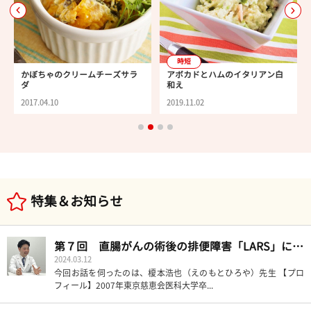
時短
かぼちゃのクリームチーズサラ
アボカドとハムのイタリアン白
ダ
和え
2017.04.10
2019.11.02
特集＆お知らせ
第７回 直腸がんの術後の排便障害「LARS」について知る【前編】 発症のメカニズムと食事について（大腸外科医に聞く）
2024.03.12
今回お話を伺ったのは、榎本浩也（えのもとひろや）先生 【プロ
フィール】2007年東京慈恵会医科大学卒...