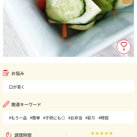
4
お悩み
口が渇く
関連キーワード
#もう一品
#簡単
#子供にも◎
#お弁当
#彩り
#時短
調理時間