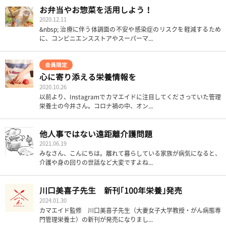
お弁当やお惣菜を活用しよう！
2020.12.11
&nbsp; 治療に伴う体調面の不安や感染症のリスクを軽減するため
に、コンビニエンスストアやスーパーマ...
会員限定
心に寄り添える栄養情報を
2020.10.26
以前より、Instagramでカマエイドに注目してくださっていた管理
栄養士の今井さん。コロナ禍の中、オン...
他人事ではない遠距離介護問題
2021.06.19
みなさん、こんにちは。離れて暮らしている家族が病気になると、
介護や身の回りの世話など大変ですよね...
川口美喜子先生 新刊｢100年栄養｣発売
2024.01.30
カマエイド監修 川口美喜子先生（大妻女子大学教授・がん病態専
門管理栄養士）の新刊が発売になりまし...