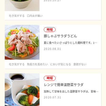
2020.10.27
吐き気がする
口内炎が痛い
時短
豚しゃぶサラダうどん
夏に食べたいさっぱりとした麺料理です。1品で肉や野菜も摂れて栄養バランスも良く、カ...
2020.08.01
吐き気がする
免疫力を高めたい
においが気になる
食欲がない
時短
レンジで簡単温野菜サラダ
加熱して甘味を出した温野菜サラダは、苦味を感じやすい方にも比較的食べやすいメニュ...
2020.07.31