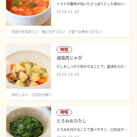
トマトの酸味が効いたさっぱりとした味わいのスープです。1品で野菜と大豆の栄養を摂取...
2020.11.16
免疫力を高めたい
噛むのがつらい
少量で栄養をつけたい
時短
減塩肉じゃが
だしをしっかり効かせることで、醤油を入れなくてもおいしく仕上がります。口内炎が痛...
2020.10.30
味がしない
口内炎が痛い
時短
とろみおひたし
とろみを付けることで食べやすく、口内炎が痛むときや吐き気がするときにもおすすめで...