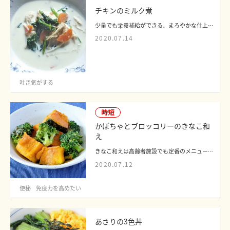
チキンのミルク煮
少量でも栄養補給ができる、まろやかな仕上がりのミルク煮です。吐き気がするときにも...
2020.07.14
吐き気がする
時短
かぼちゃとブロッコリーのきなこ和
え
きなこ和えは高齢者施設でも定番のメニューで、いろいろな野菜で提供していました。か...
2020.07.12
便秘
免疫力を高めたい
あさりの3色丼