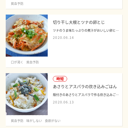
貧血予防
切り干し大根とツナの卵とじ
ツナのうま味たっぷりの煮汁がおいしい卵とじです。水分が多い卵とじは、口が渇くお悩...
2020.06.14
口が渇く
貧血予防
時短
あさりとアスパラの炊き込みごはん
殻付きのあさりとアスパラで作る炊き込みごはんのレシピです。うま味の強い食材を生か...
2020.06.13
貧血予防
味がしない
食欲がない