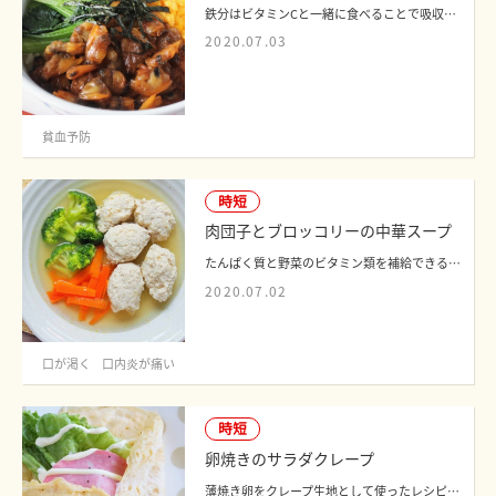
鉄分はビタミンCと一緒に食べることで吸収が良くなるといわれており、鉄分の豊富なあさ...
2020.07.03
貧血予防
時短
肉団子とブロッコリーの中華スープ
たんぱく質と野菜のビタミン類を補給できるまろやかなスープです。豆腐入りのふんわり...
2020.07.02
口が渇く
口内炎が痛い
時短
卵焼きのサラダクレープ
薄焼き卵をクレープ生地として使ったレシピです。おかずとしてだけでなく、おやつにも...