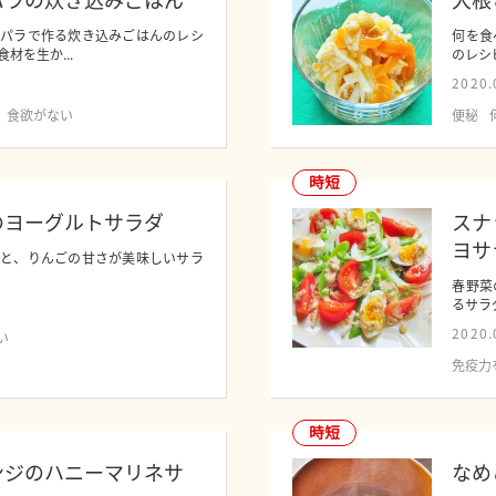
スパラで作る炊き込みごはんのレシ
何を食
材を生か...
のレシ
2020.
食欲がない
便秘
時短
のヨーグルトサラダ
スナ
ヨサ
感と、りんごの甘さが美味しいサラ
春野菜
るサラ
2020.
い
免疫力
時短
ンジのハニーマリネサ
なめ