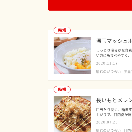
時短
温玉マッシュ
しっとり滑らかな食
い方にも食べやすく、と
2020.11.17
噛むのがつらい
少量
時短
長いもとメレ
口当たり良く、噛ま
上がりで、口内炎が痛む
2020.07.25
噛むのがつらい
口内