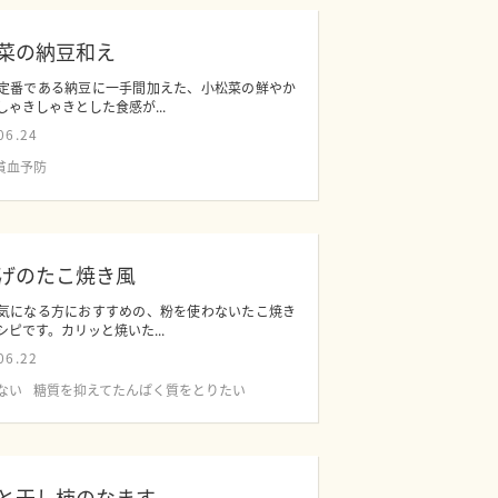
菜の納豆和え
定番である納豆に一手間加えた、小松菜の鮮やか
しゃきしゃきとした食感が...
06.24
貧血予防
げのたこ焼き風
気になる方におすすめの、粉を使わないたこ焼き
シピです。カリッと焼いた...
06.22
ない
糖質を抑えてたんぱく質をとりたい
と干し柿のなます