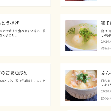
んとう揚げ
鶏そ
いたれで和えた食べやすい味で、貧
鶏ひき
く子ども...
しの良
2020.
何を食
ぎのごま油炒め
ふん
をいかした、香りが美味しいレシピ
口内炎
スよく
2020.
飲み込