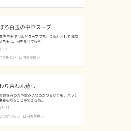
ぼろ白玉の中華スープ
肉を白玉で包んだスープです。つるんとして喉越
い白玉は、何を食べても苦...
06.30
べても苦い
口内炎が痛い
わり茶わん蒸し
でお悩みの方や飲み込むのがつらい方も、バラン
栄養を摂ることができる茶...
06.27
むのがつらい
口内炎が痛い