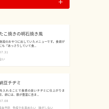
たこ焼きの明石焼き風
施設のおやつに出していたメニューです。食欲が
にも「あっさりしていて食...
07.31
ない
納豆チヂミ
を入れることで食感の良いチヂミに仕上がりま
豆、卵には、鉄が豊富に含ま...
07.08
貧血予防
免疫力を高めたい
味がしない