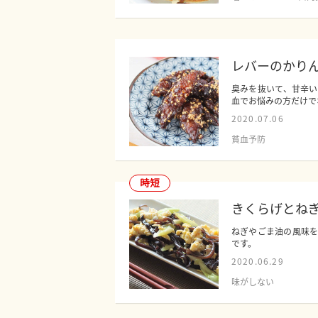
レバーのかり
臭みを抜いて、甘辛
血でお悩みの方だけでな
2020.07.06
貧血予防
時短
きくらげとね
ねぎやごま油の風味
です。
2020.06.29
味がしない