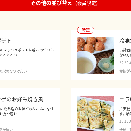
その他の並び替え
（会員限定）
時短
ポテト
冷凍
感のマッシュポテトは噛むのがつら
高齢者
ろとろの...
ない方
2020.
で栄養をつけたい
食欲が
ンゲのお好み焼き風
ニラ
ずに飲み込めるほどのふわふわな仕
片栗粉
方や噛む...
す。納
2020.
炎が痛い
便秘