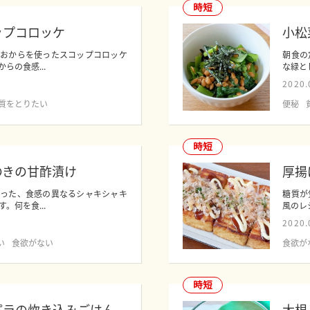
時短
ップコロッケ
小松
におからを使ったスコップコロッケ
朝食の
らの食感...
な緑と
2020.
質をとりたい
便秘
時短
のきの甘酢漬け
厚揚
使った、食感の異なるシャキシャキ
糖質が
。何を食...
風のレ
2020.
い
食欲がない
食欲が
時短
パラの炊き込みごはん
大根