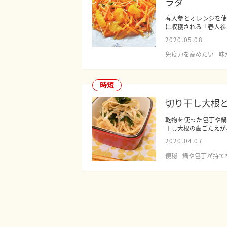
ラダ
春人参とオレンジを
に収穫される「春人参（
2020.05.08
免疫力を高めたい
味
時短
切り干し大根
乾物を使った包丁や
干し大根の歯ごたえがお
2020.04.07
便秘
鍋や包丁が持て