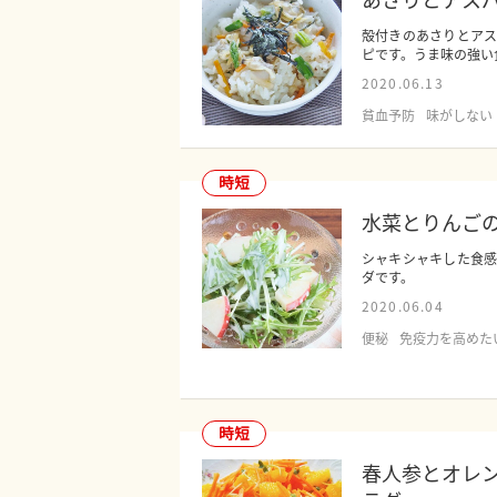
殻付きのあさりとア
ピです。うま味の強い食
2020.06.13
貧血予防
味がしない
時短
水菜とりんご
シャキシャキした食
ダです。
2020.06.04
便秘
免疫力を高めた
時短
春人参とオレ