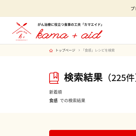
プ
トップページ
「食感」レシピを検索
検索結果
（225
新着順
食感
での検索結果