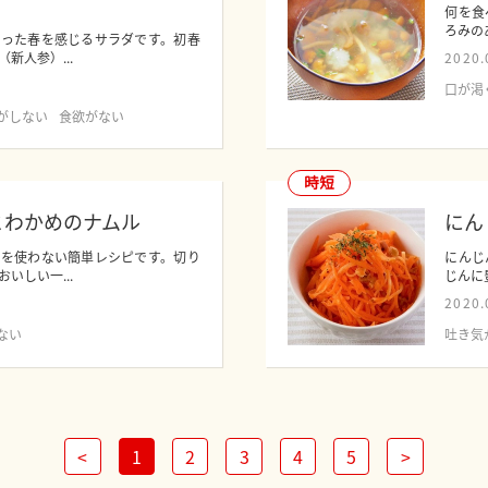
何を食
ろみの
使った春を感じるサラダです。初春
新人参）...
2020.
口が渇
がしない
食欲がない
時短
とわかめのナムル
にん
鍋を使わない簡単レシピです。切り
にんじ
いしい一...
じんに
2020.
ない
吐き気
<
1
2
3
4
5
>