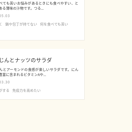
べても苦いお悩みがあるときにも食べやすい、と
ある薄味の汁物です。つる...
05.03
く
鍋や包丁が持てない
何を食べても苦い
じんとナッツのサラダ
んとアーモンドの食感が楽しいサラダです。にん
豊富に含まれるビタミンAや...
03.30
がする
免疫力を高めたい