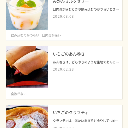
みかんミルクゼリー
口内炎が痛むときや飲み込むのがつらいときにも食べやすいデザートです。牛乳を使うこ...
2020.03.03
飲み込むのがつらい
口内炎が痛い
いちごのあん巻き
あん巻きは、どらやきのような生地であんこを巻いた愛知名物の和菓子です。小さな和菓...
2020.02.28
食欲がない
いちごのクラフティ
クラフティは、温かいままでも冷やしても美味しいプリンのようなスイーツです。生クリ...
2020.02.22