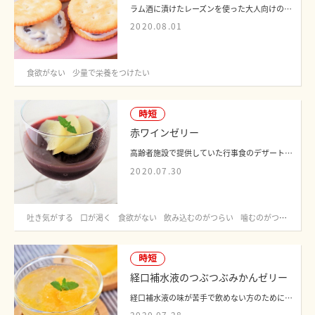
ラム酒に漬けたレーズンを使った大人向けのお菓子です。クリームチーズを使用している...
2020.08.01
食欲がない
少量で栄養をつけたい
時短
赤ワインゼリー
高齢者施設で提供していた行事食のデザートです。噛む・飲み込むのがつらい方から常食...
2020.07.30
吐き気がする
口が渇く
食欲がない
飲み込むのがつらい
噛むのがつらい
時短
経口補水液のつぶつぶみかんゼリー
経口補水液の味が苦手で飲めない方のために考案しました。まるで、市販のミカンゼリー...