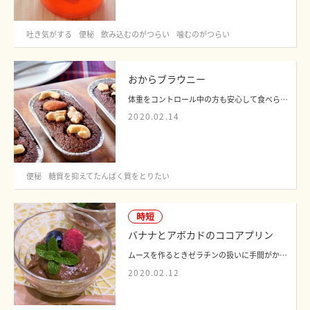
吐き気がする
便秘
飲み込むのがつらい
噛むのがつらい
おからブラウニー
体重をコントロール中の方も安心して食べられる、糖質を抑えたブラウニーを考案しまし...
2020.02.14
便秘
糖質を抑えてたんぱく質をとりたい
時短
バナナとアボカドのココアプリン
ムースを作るときゼラチンの扱いに手間がかかるイメージですが、ゼラチンを使わず簡単...
2020.02.12