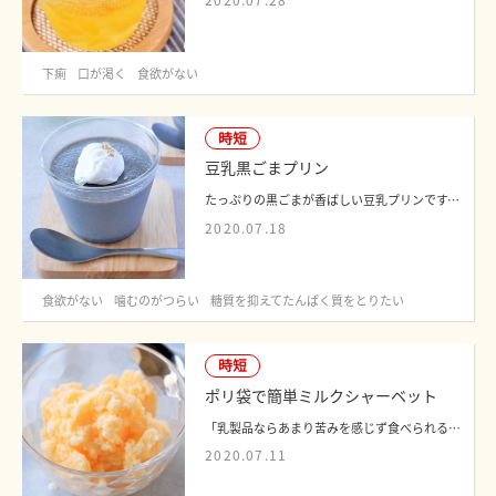
2020.07.28
下痢
口が渇く
食欲がない
時短
豆乳黒ごまプリン
たっぷりの黒ごまが香ばしい豆乳プリンです。つるんとやわらかい口当たりで、食欲のな...
2020.07.18
食欲がない
噛むのがつらい
糖質を抑えてたんぱく質をとりたい
時短
ポリ袋で簡単ミルクシャーベット
「乳製品ならあまり苦みを感じず食べられる」という患者さんにおすすめしたメニューで...
2020.07.11