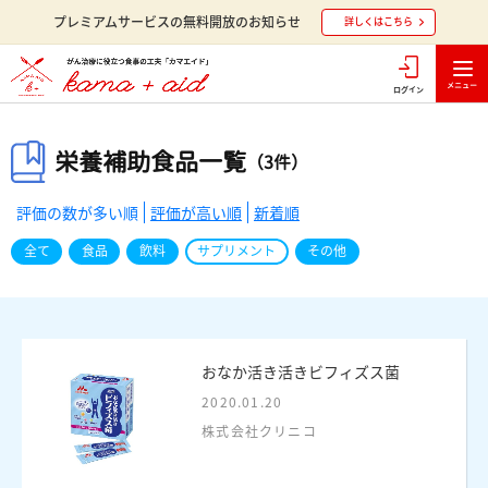
プレミアムサービスの無料開放のお知らせ
詳しくはこちら
ログイン
栄養補助食品一覧
（3件）
評価の数が多い順
評価が高い順
新着順
全て
食品
飲料
サプリメント
その他
おなか活き活きビフィズス菌
2020.01.20
株式会社クリニコ