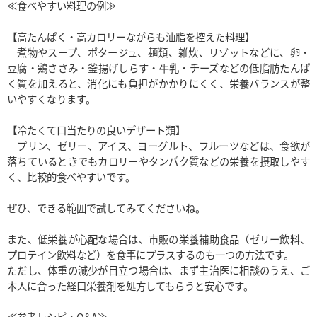
≪食べやすい料理の例≫

【高たんぱく・高カロリーながらも油脂を控えた料理】

　煮物やスープ、ポタージュ、麺類、雑炊、リゾットなどに、卵・
豆腐・鶏ささみ・釜揚げしらす・牛乳・チーズなどの低脂肪たんぱ
く質を加えると、消化にも負担がかかりにくく、栄養バランスが整
いやすくなります。

【冷たくて口当たりの良いデザート類】

　プリン、ゼリー、アイス、ヨーグルト、フルーツなどは、食欲が
落ちているときでもカロリーやタンパク質などの栄養を摂取しやす
く、比較的食べやすいです。

ぜひ、できる範囲で試してみてくださいね。

また、低栄養が心配な場合は、市販の栄養補助食品（ゼリー飲料、
プロテイン飲料など）を食事にプラスするのも一つの方法です。

ただし、体重の減少が目立つ場合は、まず主治医に相談のうえ、ご
本人に合った経口栄養剤を処方してもらうと安心です。

≪参考レシピ・Q&A≫
