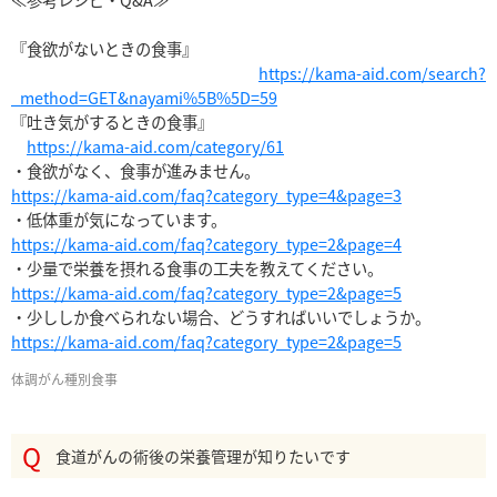
『食欲がないときの食事』

https://kama-aid.com/search?
_method=GET&nayami%5B%5D=59
『吐き気がするときの食事』

https://kama-aid.com/category/61
https://kama-aid.com/faq?category_type=4&page=3
https://kama-aid.com/faq?category_type=2&page=4
https://kama-aid.com/faq?category_type=2&page=5
https://kama-aid.com/faq?category_type=2&page=5
体調
がん種別
食事
食道がんの術後の栄養管理が知りたいです