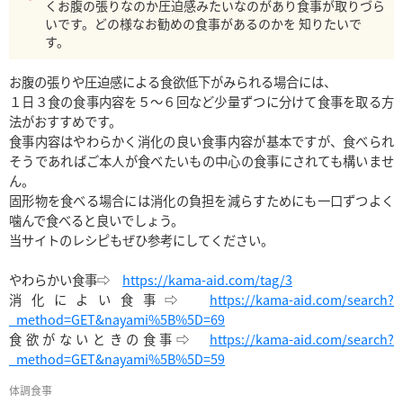
くお腹の張りなのか圧迫感みたいなのがあり食事が取りづら
いです。どの様なお勧めの食事があるのかを 知りたいで
す。
お腹の張りや圧迫感による食欲低下がみられる場合には、

１日３食の食事内容を５〜６回など少量ずつに分けて食事を取る方
法がおすすめです。

食事内容はやわらかく消化の良い食事内容が基本ですが、食べられ
そうであればご本人が食べたいもの中心の食事にされても構いませ
ん。

固形物を食べる場合には消化の負担を減らすためにも一口ずつよく
噛んで食べると良いでしょう。

当サイトのレシピもぜひ参考にしてください。

やわらかい食事⇨　
https://kama-aid.com/tag/3
消化によい食事⇨　
https://kama-aid.com/search?
_method=GET&nayami%5B%5D=69
食欲がないときの食事⇨　
https://kama-aid.com/search?
_method=GET&nayami%5B%5D=59
体調
食事