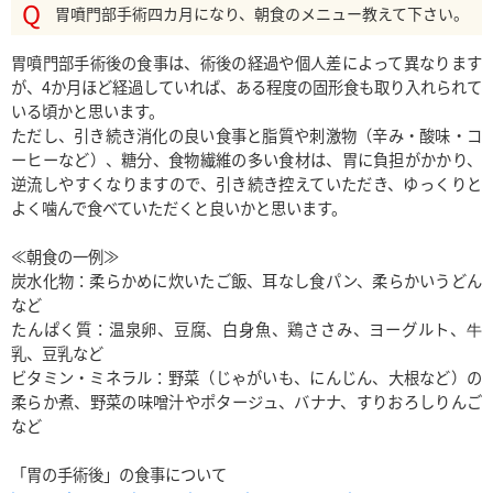
胃噴門部手術四カ月になり、朝食のメニュー教えて下さい。
胃噴門部手術後の食事は、術後の経過や個人差によって異なります
が、4か月ほど経過していれば、ある程度の固形食も取り入れられて
いる頃かと思います。

ただし、引き続き消化の良い食事と脂質や刺激物（辛み・酸味・コ
ーヒーなど）、糖分、食物繊維の多い食材は、胃に負担がかかり、
逆流しやすくなりますので、引き続き控えていただき、ゆっくりと
よく噛んで食べていただくと良いかと思います。

≪朝食の一例≫

炭水化物：柔らかめに炊いたご飯、耳なし食パン、柔らかいうどん
など

たんぱく質：温泉卵、豆腐、白身魚、鶏ささみ、ヨーグルト、牛
乳、豆乳など

ビタミン・ミネラル：野菜（じゃがいも、にんじん、大根など）の
柔らか煮、野菜の味噌汁やポタージュ、バナナ、すりおろしりんご
など
