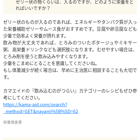
ゼリー状の物くらいは．入るのですが、どのように栄養をと
ればいいですか？
ゼリー状のものが入るのであれば、エネルギーやタンパク質が入っ
た栄養補助ゼリーやムース食がおすすめです。豆腐や卵豆腐なども
少量で効率よく栄養が摂れます。

飲み物が大丈夫であれば、とろみのついたポタージュやミキサー
粥、高栄養ドリンクなども選択肢になります。むせやすい場合は、
とろみ剤を使うと飲み込みやすくなります。

少量をこまめにとることを意識してくださいね。

もし体重減少が続く場合は、早めに主治医に相談することも大切で
す。

カマエイドの『飲み込むのがつらい』カテゴリーのレシピもぜひ参
https://kama-aid.com/search?
_method=GET&nayami%5B%5D=62
栄養価
食事