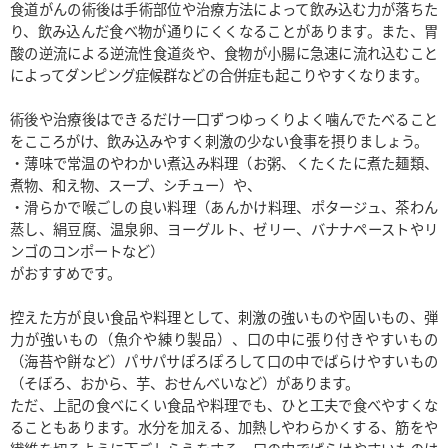
食道がんの術後は手術部位や治療方法によって飲み込む力が落ちた
り、飲み込んだ食べ物が通りにくくなることがあります。また、胃
酸の逆流による逆流性食道炎や、食物が小腸に急速に流れ込むこと
によってダンピング症候群などの合併症も起こりやすくなります。

術後や治療後はできるだけ一口ずつゆっくりよく噛んでたべること
をこころがけ、飲み込みやすく刺激の少ない食事を摂りましょう。

・薄味で常温のやわかい煮込み料理（お粥、くたくたに煮た麺類、
煮物、和え物、スープ、シチュー）や、

・滑らかで喉ごしの良い料理（あんかけ料理、ポタージュ、茶わん
蒸し、絹豆腐、温泉卵、ヨーグルト、ゼリー、バナナペーストやリ
ンゴのコンポートなど）

がおすすめです。

控えた方が良い食品や料理として、刺激の強いものや固いもの、弾
力が強いもの（魚介や練り製品）、口の中に張り付きやすいもの
（海苔や餅など）パサパサぽろぽろして口の中でばらけやすいもの
（そぼろ、おから、芋、おせんべいなど）があります。

ただ、上記の食べにくい食品や料理でも、ひと工夫で食べやすくな
ることもあります。水分を加える、加熱しやわらかくする、筋をや