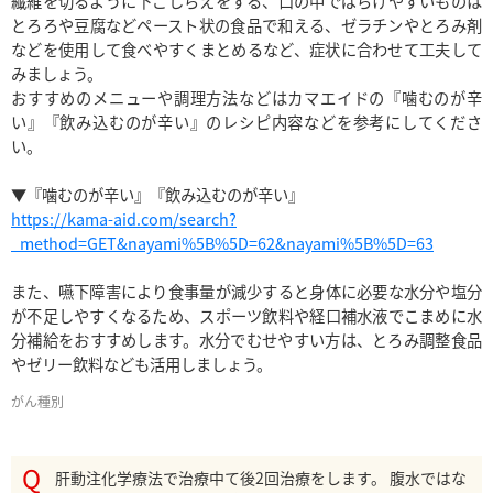
繊維を切るように下ごしらえをする、口の中でばらけやすいものは
とろろや豆腐などペースト状の食品で和える、ゼラチンやとろみ剤
などを使用して食べやすくまとめるなど、症状に合わせて工夫して
みましょう。

おすすめのメニューや調理方法などはカマエイドの『噛むのが辛
い』『飲み込むのが辛い』のレシピ内容などを参考にしてくださ
い。

https://kama-aid.com/search?
_method=GET&nayami%5B%5D=62&nayami%5B%5D=63
また、嚥下障害により食事量が減少すると身体に必要な水分や塩分
が不足しやすくなるため、スポーツ飲料や経口補水液でこまめに水
分補給をおすすめします。水分でむせやすい方は、とろみ調整食品
やゼリー飲料なども活用しましょう。
がん種別
肝動注化学療法で治療中て後2回治療をします。 腹水ではな