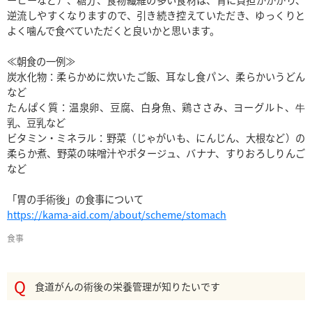
逆流しやすくなりますので、引き続き控えていただき、ゆっくりと
よく噛んで食べていただくと良いかと思います。

≪朝食の一例≫

炭水化物：柔らかめに炊いたご飯、耳なし食パン、柔らかいうどん
など

たんぱく質：温泉卵、豆腐、白身魚、鶏ささみ、ヨーグルト、牛
乳、豆乳など

ビタミン・ミネラル：野菜（じゃがいも、にんじん、大根など）の
柔らか煮、野菜の味噌汁やポタージュ、バナナ、すりおろしりんご
など

https://kama-aid.com/about/scheme/stomach
食事
食道がんの術後の栄養管理が知りたいです