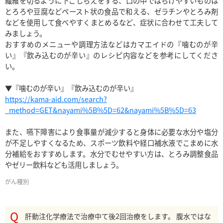
繊維を切るように下ごしらえをする、口の中でばらけやすいものは
とろろや豆腐などペースト状の食品で和える、ゼラチンやとろみ剤
などを使用して食べやすくまとめるなど、症状に合わせて工夫して
みましょう。

おすすめのメニューや調理方法などはカマエイドの『噛むのが辛
い』『飲み込むのが辛い』のレシピ内容などを参考にしてくださ
い。

https://kama-aid.com/search?
_method=GET&nayami%5B%5D=62&nayami%5B%5D=63
また、嚥下障害により食事量が減少すると身体に必要な水分や塩分
が不足しやすくなるため、スポーツ飲料や経口補水液でこまめに水
分補給をおすすめします。水分でむせやすい方は、とろみ調整食品
やゼリー飲料なども活用しましょう。
がん種別
肝動注化学療法で治療中て後2回治療をします。 腹水ではな