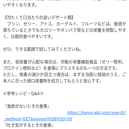
いやすくなります。

【冷たくて口当たりの良いデザート類】

　プリン、ゼリー、アイス、ヨーグルト、フルーツなどは、食欲が
落ちているときでもカロリーやタンパク質などの栄養を摂取しやす
く、比較的食べやすいです。

ぜひ、できる範囲で試してみてくださいね。

また、低栄養が心配な場合は、市販の栄養補助食品（ゼリー飲料、
プロテイン飲料など）を食事にプラスするのも一つの方法です。

ただし、体重の減少が目立つ場合は、まず主治医に相談のうえ、ご
本人に合った経口栄養剤を処方してもらうと安心です。

≪参考レシピ・Q&A≫

『食欲がないときの食事』

https://kama-aid.com/search?
_method=GET&nayami%5B%5D=59
『吐き気がするときの食事』
