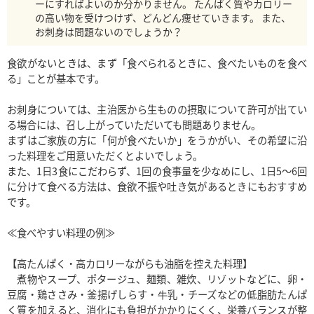
ーにすればよいのか分かりません。 たんぱく質やカロリー
の高い物を受けつけず、どんどん痩せていきます。 また、
お刺身は問題ないのでしょうか？
食欲がないときは、まず「食べられるときに、食べたいものを食べ
る」ことが基本です。

お刺身については、主治医から生ものの摂取について許可が出てい
る場合には、召し上がっていただいても問題ありません。

まずはご家族の方に「何が食べたいか」をうかがい、その希望に沿
った料理をご用意いただくとよいでしょう。

また、1日3食にこだわらず、1回の食事量を少なめにし、1日5〜6回
に分けて食べる方法は、食欲不振や吐き気があるときにもおすすめ
です。

≪食べやすい料理の例≫

【高たんぱく・高カロリーながらも油脂を控えた料理】

　煮物やスープ、ポタージュ、麺類、雑炊、リゾットなどに、卵・
豆腐・鶏ささみ・釜揚げしらす・牛乳・チーズなどの低脂肪たんぱ
く質を加えると、消化にも負担がかかりにくく、栄養バランスが整