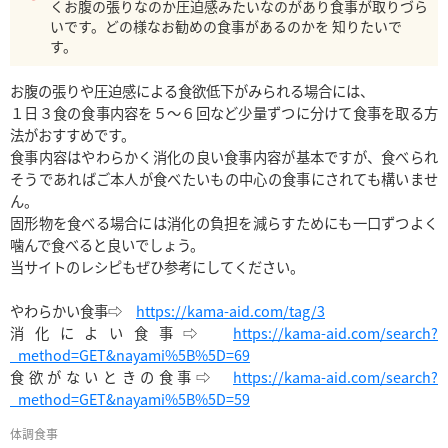
くお腹の張りなのか圧迫感みたいなのがあり食事が取りづら
いです。どの様なお勧めの食事があるのかを 知りたいで
す。
お腹の張りや圧迫感による食欲低下がみられる場合には、

１日３食の食事内容を５〜６回など少量ずつに分けて食事を取る方
法がおすすめです。

食事内容はやわらかく消化の良い食事内容が基本ですが、食べられ
そうであればご本人が食べたいもの中心の食事にされても構いませ
ん。

固形物を食べる場合には消化の負担を減らすためにも一口ずつよく
噛んで食べると良いでしょう。

当サイトのレシピもぜひ参考にしてください。

やわらかい食事⇨　
https://kama-aid.com/tag/3
消化によい食事⇨　
https://kama-aid.com/search?
_method=GET&nayami%5B%5D=69
食欲がないときの食事⇨　
https://kama-aid.com/search?
_method=GET&nayami%5B%5D=59
体調
食事