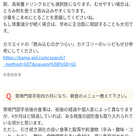
粥、高栄養ドリンクなども選択肢になります。むせやすい場合は、
とろみ剤を使うと飲み込みやすくなります。

少量をこまめにとることを意識してくださいね。

もし体重減少が続く場合は、早めに主治医に相談することも大切で
す。

カマエイドの『飲み込むのがつらい』カテゴリーのレシピもぜひ参
https://kama-aid.com/search?
_method=GET&nayami%5B%5D=62
栄養価
食事
胃噴門部手術四カ月になり、朝食のメニュー教えて下さい。
胃噴門部手術後の食事は、術後の経過や個人差によって異なります
が、4か月ほど経過していれば、ある程度の固形食も取り入れられて
いる頃かと思います。

ただし、引き続き消化の良い食事と脂質や刺激物（辛み・酸味・コ
ーヒーなど）、糖分、食物繊維の多い食材は、胃に負担がかかり、