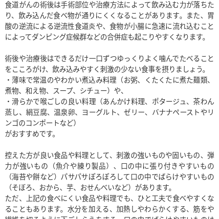
食道がんの術後は手術部位や治療方法によって飲み込む力が落ちた
り、飲み込んだ食べ物が通りにくくなることがあります。また、胃
酸の逆流による逆流性食道炎や、食物が小腸に急速に流れ込むこと
によってダンピング症候群などの合併症も起こりやすくなります。

術後や治療後はできるだけ一口ずつゆっくりよく噛んでたべること
をこころがけ、飲み込みやすく刺激の少ない食事を摂りましょう。

・薄味で常温のやわかい煮込み料理（お粥、くたくたに煮た麺類、
煮物、和え物、スープ、シチュー）や、

・滑らかで喉ごしの良い料理（あんかけ料理、ポタージュ、茶わん
蒸し、絹豆腐、温泉卵、ヨーグルト、ゼリー、バナナペーストやリ
ンゴのコンポートなど）

がおすすめです。

控えた方が良い食品や料理として、刺激の強いものや固いもの、弾
力が強いもの（魚介や練り製品）、口の中に張り付きやすいもの
（海苔や餅など）パサパサぽろぽろして口の中でばらけやすいもの
（そぼろ、おから、芋、おせんべいなど）があります。

ただ、上記の食べにくい食品や料理でも、ひと工夫で食べやすくな
ることもあります。水分を加える、加熱しやわらかくする、筋をや